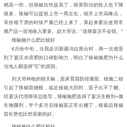
稍高一些，但辣椒抗性提高了，病害防治的投入也下降
很多。辣椒可以提前上市一周左右，错开上市高峰点，
等价格下滑的时候产量已经上来了，算起来要比使用常
规产品一亩地收入要多。
赵大哥说：
“选择宴沃不会
错。
”
辣椒施什么肥比较好
6月份中旬，当我走访新疆乌拉斯台时，再一次感受
到了宴沃水溶肥的口碑影响力，明白了辣椒施肥为什么
当地人都选择”它”的原因。
刘大哥种植的朝天椒，苗床育苗阶段僵苗、错施二铵
引起了辣椒苗烧根，临近移栽大田时，苗子出不了棚。
经宴沃代理商张总指导，辣椒施肥选择了宴沃生根剂
+微
生物菌剂，半个多月后辣椒苗正常出棚了，移栽后辣椒
苗长势也比邻居家的好。
辣椒施什么肥比较好