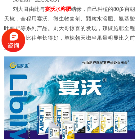
刘大哥由此与
宴沃水溶肥
结缘，自己种植的
80多亩朝
天椒，全程用宴沃、微生物菌剂、颗粒水溶肥、氨基酸
叶面肥等系列产品。刘大哥惊喜的发现，辣椒施肥全程
用宴沃，比往年长得好，单株朝天椒坐果量明显比之前
多。