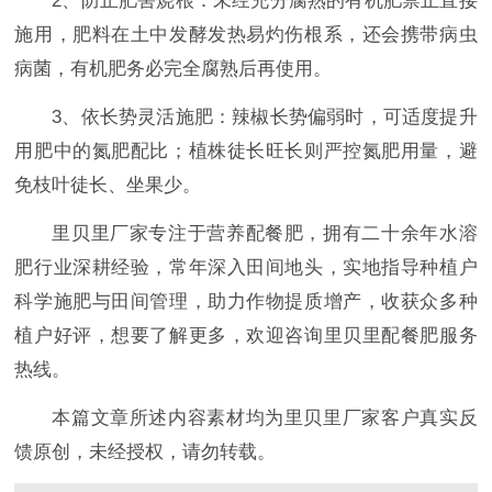
2、防止肥害烧根‌：未经充分腐熟的有机肥禁止直接
施用，肥料在土中发酵发热易灼伤根系，还会携带病虫
病菌，有机肥务必完全腐熟后再使用。
3、依长势灵活施肥‌：辣椒长势偏弱时，可适度提升
用肥中的氮肥配比；植株徒长旺长则严控氮肥用量，避
免枝叶徒长、坐果少。
里贝里厂家专注于营养配餐肥，拥有二十余年水溶
肥行业深耕经验，常年深入田间地头，实地指导种植户
科学施肥与田间管理，助力作物提质增产，收获众多种
植户好评，想要了解更多，欢迎咨询里贝里配餐肥服务
热线。
本篇文章所述内容素材均为里贝里厂家客户真实反
馈原创，未经授权，请勿转载。