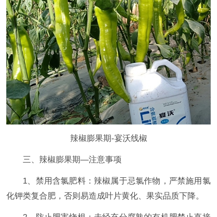
辣椒膨果期-宴沃线椒
三、辣椒膨果期—注意事项
1、禁用含氯肥料‌：辣椒属于忌氯作物，严禁施用氯
化钾类复合肥，否则易造成叶片黄化、果实品质下降。