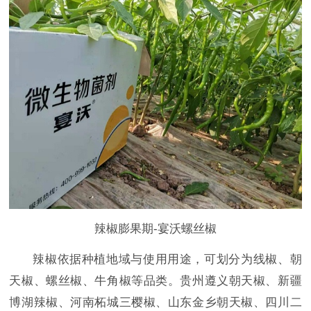
辣椒膨果期-宴沃螺丝椒
辣椒依据种植地域与使用用途，可划分为线椒、朝
天椒、螺丝椒、牛角椒等品类。贵州遵义朝天椒、新疆
博湖辣椒、河南柘城三樱椒、山东金乡朝天椒、四川二