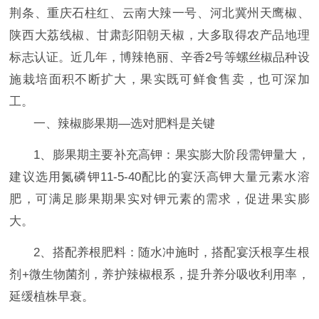
荆条、重庆石柱红、云南大辣一号、河北冀州天鹰椒、
陕西大荔线椒、甘肃彭阳朝天椒‌，大多取得农产品地理
标志认证。近几年，博辣艳丽、辛香2号等螺丝椒品种设
施栽培面积不断扩大，果实既可鲜食售卖，也可深加
工。
一、辣椒膨果期—选对肥料是关键
1、膨果期主要补充高钾‌：果实膨大阶段需钾量大，
建议选用氮磷钾11-5-40配比的宴沃高钾大量元素水溶
肥，可满足膨果期果实对钾元素的需求，促进果实膨
大。
2、搭配养根肥料‌：随水冲施时，搭配宴沃根享生根
剂+微生物菌剂，养护辣椒根系，提升养分吸收利用率，
延缓植株早衰。