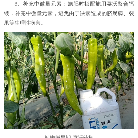
3、补充中微量元素‌：施肥时搭配施用宴沃螯合钙
镁，补充中微量元素，避免由于缺素造成的脐腐病、裂
果等生理性病害。
辣椒膨果期-宴沃辣椒