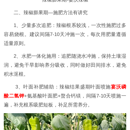
二、辣椒膨果期—施肥方法有讲究
1、少量多次追肥‌：辣椒根系较浅，一次性施肥过多
容易烧根。建议间隔7-10天冲施一次，每次用肥量遵循
适量原则。
2、水肥一体化施用‌：追肥随浇水冲施，保持土壤湿
润，避免干旱影响养分吸收，同时做好田间排水，避免
积水沤根。
3、叶面补肥辅助‌：辣椒结果盛期叶面喷施
宴沃磷
酸二氢钾
+氨基酸叶面肥+螯合钙镁，间隔7-10天喷施一
遍，补充根系吸肥短板，补足所需养分‌‌‌。