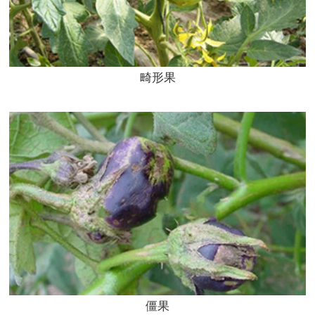
畸形果
僵果