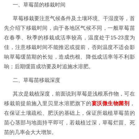
一、草莓苗的移栽时间
草莓移栽要注意气候条件及土壤环境、干湿度等，首
先介绍下移栽时间，由于各地区气候不同，一般草莓苗
在春季、秋季的移栽成活率较高，温度处于
15-23度为
佳，注意移栽时间不能推迟或提前，否则温度不适会影
响草莓缓苗期的长短，造成伤根、降低成活率等不利影
响；后期缓苗成功要及时追施
水溶肥。
二、草莓苗移栽深度
其次是栽植深度，前面说到草莓是浅根系作物，可在
移栽前提前施入里贝里水溶肥旗下的
宴沃微生物菌剂
，
在保证土壤疏松、肥沃的基础上，保证所栽植草莓苗的
苗心茎部与地面持平即可，若栽植过深，草莓烂苗、死
苗的几率会大大增加。