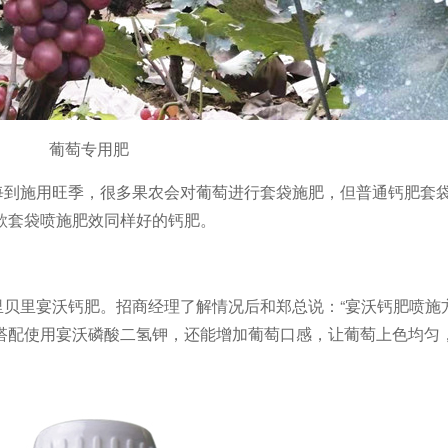
葡萄专用肥
每到施用旺季，很多果农会对葡萄进行套袋施肥，但普通钙肥套
款套袋喷施肥效同样好的钙肥。
里贝里宴沃钙肥。招商经理了解情况后和郑总说：
“宴沃钙肥喷施
搭配使用宴沃磷酸二氢钾，还能增加葡萄口感，让葡萄上色均匀