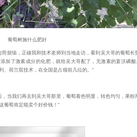
葡萄树施什么肥好
匀而烦恼，正碰我和技术老师到当地走访，看到吴大哥的葡萄长
是添加了激素成分的化肥，就给吴大哥配了，无激素的宴沃
磷酸
列、荷兰双技术，在全国是占领前几位的。”
后，当我们再去到吴大哥那里，葡萄着色明显，转色均匀，果粉
年这葡萄肯定能卖个好价钱！”