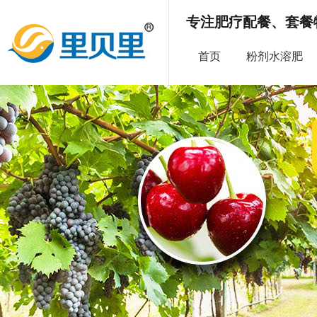
专注肥疗配餐、套餐
首页
粉剂水溶肥