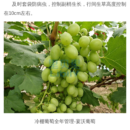
及时套袋防病虫，控制副梢生长，行间生草高度控制
在
10cm左右。
冷棚葡萄全年管理-宴沃葡萄