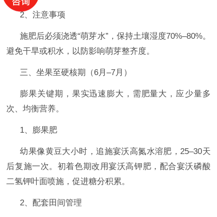
2、‌注意事项‌
施肥后必须浇透
“萌芽水”，保持土壤湿度70%–80%。
避免干旱或积水，以防影响萌芽整齐度。
三、坐果至硬核期（
6月–7月）
膨果关键期，果实迅速膨大，需肥量大，应‌少量多
次、均衡营养‌。
1、‌膨果肥‌
幼果像黄豆大小时，追施宴沃高氮水溶肥，25–30天
后复施一次。初着色期改用宴沃高钾肥，配合宴沃
磷酸
二氢钾叶面喷施，促进糖分积累
。
2、‌配套田间
管理