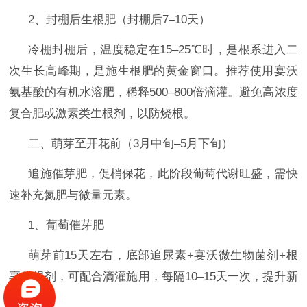
2、‌封棚后生根肥（封棚后7–10天）‌
冷棚封棚后，温度稳定在
15–25℃时，
是根系进入二
次生长高峰期
，是施生根肥的黄金窗口
。推荐使用
宴沃
氨基酸的有机水溶肥
‌，稀释500–800倍滴灌。避免高浓度
复合肥或激素类生根剂，以防烧根。
二、萌芽至开花前（
3月中旬–5月下旬）
追施催芽肥，促梢保花
，此阶段葡萄代谢旺盛，需快
速补充氮肥与微量元素。
1、葡萄‌催芽肥‌
萌芽前
15天左右，
底部追‌尿素+宴沃微生物菌剂+根
享生根剂‌，可配合滴灌施用，每隔10–15天一次，提升新
梢抗性。