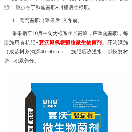
期”，重点在于‌秋施基肥+封棚后生根肥‌。
1、葡萄‌基肥（采果后–入冬前）‌
采果后至
10月中旬为根系生长高峰，应重施基肥，每
亩施用‌有机肥‌
+
宴沃聚氧根颗粒微生物菌剂
。开沟深施
（成龄树条沟深
40–60cm），施肥后浇透水，以恢复树
势、积累养分。