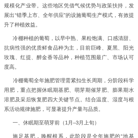
规模化产业带‌。这些地区
凭借气候优势与政策扶持，发
展出
“错季上市、全年供应”的设施葡萄生产模式，有效提
升了种植效益
。
冷棚种植的葡萄，以早中熟、果粒饱满、口感清甜、
抗病性强的优质鲜食品种为主，目前巨峰、夏黑、阳光
玫瑰、红提、醉金香等品种，种植范围最广、市场认可
度高。
‌冷棚葡萄全年施肥管理需紧扣生长周期，分阶段科学
用肥，重点把握休眠期基肥、萌芽期催芽肥、膨果期水
溶肥及采后恢复肥四大关键节点‌。结合温度、湿度与根
系活动规律施肥，可显著提升产量与品质。
一、休眠期至萌芽前（
1月–3月上旬）
施足基肥，唤醒根系
，
此阶段是全年施肥的
“地基