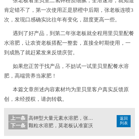
张老板看里贝里二氢钾粉质细腻，全溶速溶，就知道
肯定错不了，第一次使用正是脐橙中后期，张老板连喷
3
次，发现口感确实比往年有变化，甜度更高一些。
遇到了好产品，到第二年张老板就全程用里贝里配餐
水溶肥，让农资老板搭配一整套，直接全时期使用，一
到成熟了就赶紧发来反馈庆贺。
如果您正苦于找产品，不妨试一试里贝里配餐水溶
肥，高端营养当家肥！
本篇文章所述内容素材均为里贝里客户真实反馈原
创，未经授权，请勿转载。
上一条
高钾型大量元素水溶肥，张老板选宴沃
返回
列表
下一条
颗粒水溶肥，莫老板认准宴沃