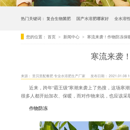
热门关键词：
复合生物菌肥
国产水溶肥哪家好
全水溶
您的位置：
首页
新闻中心
寒流来袭！作物防冻保
>
>
寒流来袭
来源：
里贝里配餐肥 专业水溶肥生产厂家
发布日期： 2021.01.08 1
近来，跨年
“霸王级”寒潮来袭上了热搜，这场寒
很多人都开始加衣、保暖，而对作物来说，也应该采
作物防冻