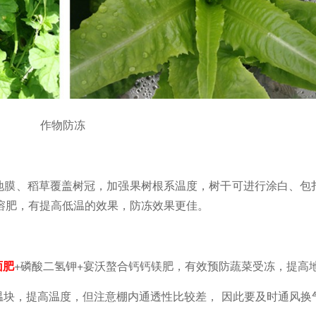
作物防冻
地膜、稻草覆盖树冠，加强果树根系温度，树干可进行涂白、包
溶肥，有提高低温的效果，防冻效果更佳。
面肥
+磷酸二氢钾+宴沃螯合钙钙镁肥，有效预防蔬菜受冻，提高
温块，提高温度，但注意棚内通透性比较差，
因此要及时通风换