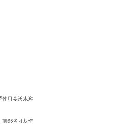
季使用宴沃水溶
，前
66名可获作