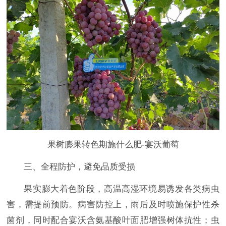
果树膨果转色期施什么肥-宴沃
葡萄
三、全程防护，避免品质受损
果实膨大着色阶段，高温高湿环境易诱发各类病虫
害，需提前预防。病害防控上，雨后及时喷施保护性杀
菌剂，同时配合宴沃含氨基酸叶面肥增强树体抗性；虫