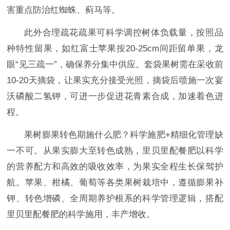
害重点防治红蜘蛛、蓟马等。
此外合理疏花疏果可科学调控树体负载量，按照品
种特性留果，如红富士苹果按20-25cm间距留单果，龙
眼“见三疏一”，确保养分集中供应。套袋果树需在采收前
10-20天摘袋，让果实充分接受光照，摘袋后喷施一次宴
沃磷酸二氢钾，可进一步促进花青素合成，加速着色进
程。
果树膨果转色期施什么肥？科学施肥+精细化管理缺
一不可。从果实膨大至转色成熟，里贝里配餐肥以科学
的营养配方和高效的吸收效率，为果实全程生长保驾护
航。苹果、柑橘、葡萄等各类果树栽培中，遵循膨果补
钾、转色增磷、全周期养护根系的科学管理逻辑，搭配
里贝里配餐肥的科学施用，丰产增收。