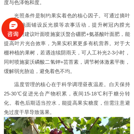
度与色泽饱和度。
光照条件是制约果实着色的核心因子。可通过摘叶
转果、地面铺设反光膜等农事活动，提升树冠内膛光
照。此时建议叶面喷施宴沃螯合硼肥+氨基酸叶面肥，能
提高叶片光合效率，为果实积累更多有机营养。对于大
棚种植的果树，若遇连续阴雨天，可人工补光2-3小时，
同时喷施宴沃磷酸二氢钾+芸苔素，调节树体激素平衡，
缓解弱光胁迫，避免着色不均。
温度管理的核心在于科学调理昼夜温差。白天保持
25-30℃促进光合产物积累，夜间15-18℃利于糖分转
化。着色后期适当控水，能提高果实糖度，但需注意避
免过度干旱导致落果。