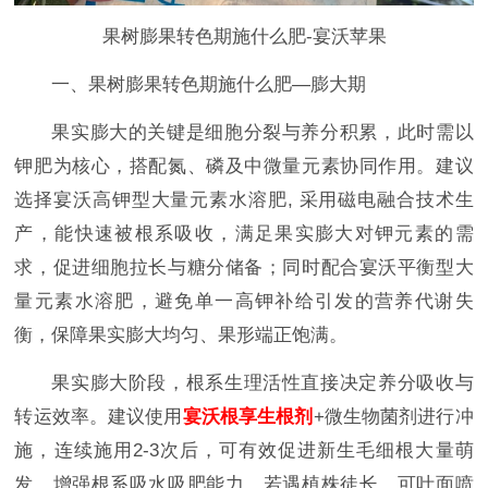
果树膨果转色期施什么肥-宴沃苹果
一、果树膨果转色期施什么肥—膨大期
果实膨大的关键是细胞分裂与养分积累，此时需以
钾肥为核心，搭配氮、磷及中微量元素协同作用。建议
选择宴沃高钾型大量元素水溶肥, 采用磁电融合技术生
产，能快速被根系吸收，满足果实膨大对钾元素的需
求，促进细胞拉长与糖分储备；同时配合宴沃平衡型大
量元素水溶肥，避免单一高钾补给引发的营养代谢失
衡，保障果实膨大均匀、果形端正饱满。
果实膨大阶段，根系生理活性直接决定养分吸收与
转运效率。建议使用
宴沃根享生根剂
+微生物菌剂进行冲
施，连续施用2-3次后，可有效促进新生毛细根大量萌
发，增强根系吸水吸肥能力。若遇植株徒长，可叶面喷