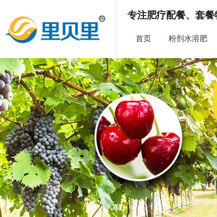
专注肥疗配餐、套餐
首页
粉剂水溶肥