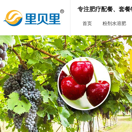
专注肥疗配餐、套餐
首页
粉剂水溶肥