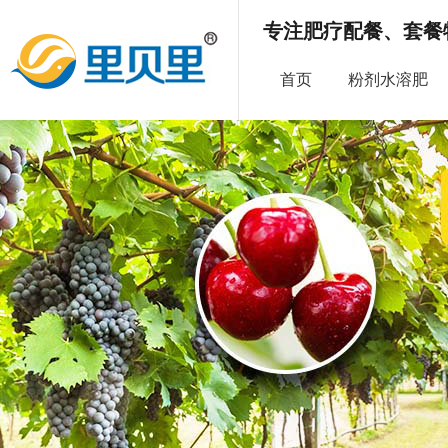
专注肥疗配餐、套餐
首页
粉剂水溶肥