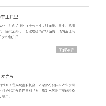
力荐里贝里
以外，叶面追肥同样十分重要，叶面肥用量少、施用
势，除此之外，叶面肥在提高作物品质、预防生理病
广大种植户的…
了解详情
有发言权
商带来了逆风翻盘的机会，水溶肥符合国家农业发展
种植户提高作物产量和品质，选对水溶肥厂家能轻松
影响力。